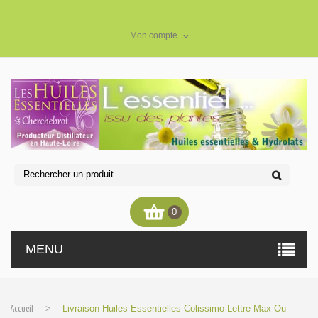
Mon compte
0
MENU
>
Livraison Huiles Essentielles Colissimo Lettre Max Ou
Accueil