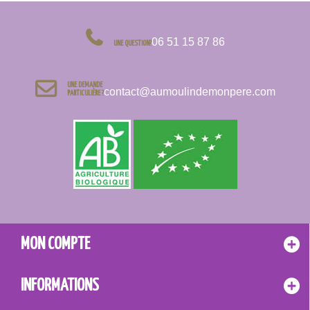
06 51 15 87 86
UNE QUESTION?
UNE DEMANDE
contact@aumoulindemonpere.com
PARTICULIÈRE ?
MON COMPTE
INFORMATIONS