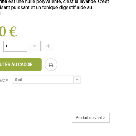
nne
est une huile polyvalente, c'est la lavande. C'est
risant puissant et un tonique digestif.aide au
l
0 €
É
UTER AU CADDIE
8 ml
ANCE
Produit suivant >