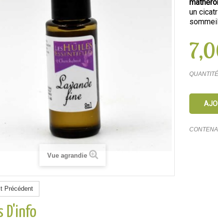
mathéro
un cicat
sommei
7,0
QUANTIT
AJO
CONTEN
Vue agrandie
it Précédent
s D'info