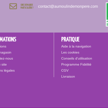
UNE DEMANDE
contact@aumoulindemonpere.com
PARTICULIÈRE ?
RMATIONS
PRATIQUE
ions
Aide à la navigation
magasin
Les cookies
tez-nous
Conseils d'utilisation
 site
Programme Fidélité
ns légales
CGV
Livraison