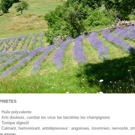
Forêt-Respi Mélange
D'huiles Essentielles Anti
Rhume Et Toux
18,00 €
Huile Essentielle Bio
D'Eucalyptus Radiata
PRIETES
6,00 €
Huile polyvalente
Anti douleurs, combat les virus les bactéries les champignons
Tonique digestif
Calmant, harmonisant, antidépresseur : angoisses, insomnies, nervosité, st