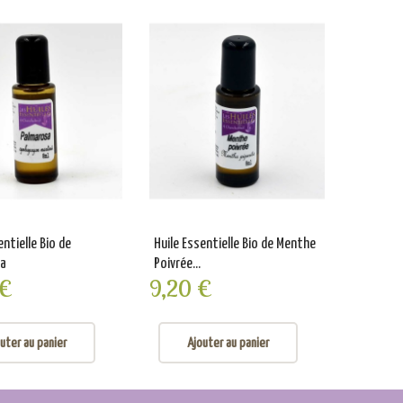
entielle Bio de
Huile Essentielle Bio de Menthe
Huile Ess
sa
Poivrée...
de Ceyla
 €
9,20 €
14,0
uter au panier
Ajouter au panier
Aj