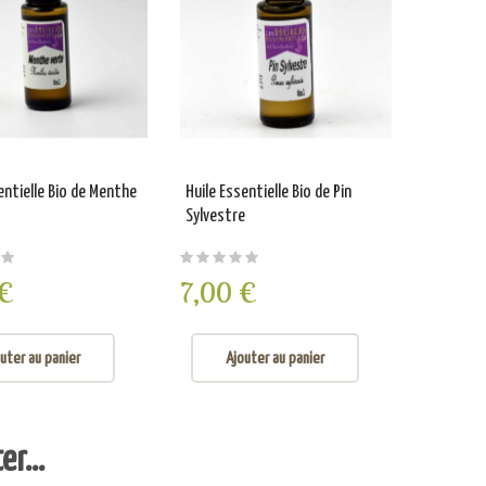
Géant
10,0
Aj
entielle Bio de Menthe
Huile Essentielle Bio de Pin
Sylvestre
 €
7,00 €
uter au panier
Ajouter au panier
r...