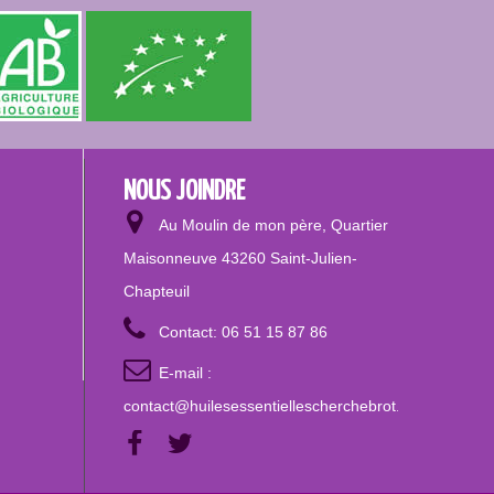
NOUS JOINDRE
Au Moulin de mon père, Quartier
Maisonneuve 43260 Saint-Julien-
Chapteuil
Contact:
06 51 15 87 86
E-mail :
contact@huilesessentiellescherchebrot.com