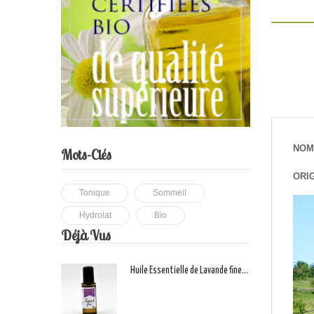
NOM
Mots-Clés
ORIG
Tonique
Sommeil
Hydrolat
Bio
Déjà Vus
Huile Essentielle de Lavande fine...