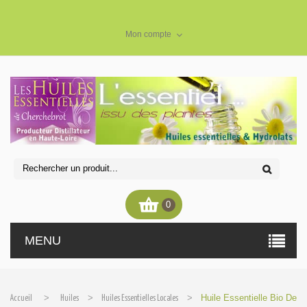
Mon compte
0
MENU
>
>
>
Huile Essentielle Bio De
Accueil
Huiles
Huiles Essentielles Locales