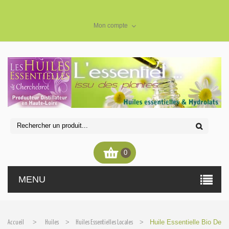
Mon compte
0
MENU
>
>
>
Huile Essentielle Bio De
Accueil
Huiles
Huiles Essentielles Locales