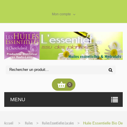
Mon compte
0
MENU
>
>
>
Huile Essentielle Bio De
Accueil
Huiles
Huiles Essentielles Locales