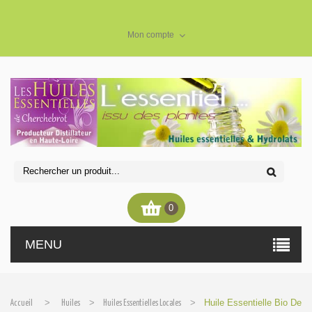
Mon compte
0
MENU
>
>
>
Huile Essentielle Bio De
Accueil
Huiles
Huiles Essentielles Locales