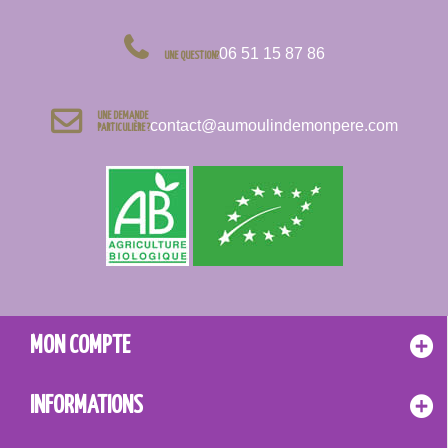
06 51 15 87 86
UNE QUESTION?
UNE DEMANDE
contact@aumoulindemonpere.com
PARTICULIÈRE ?
MON COMPTE
INFORMATIONS