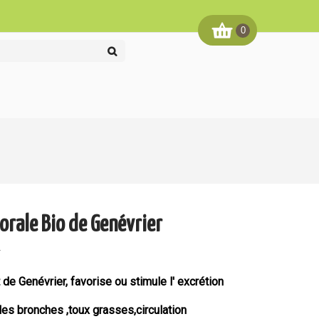
0
lorale Bio de Genévrier
:
t
de Genévrier, favorise ou stimule l' excrétion
es bronches ,toux grasses,circulation