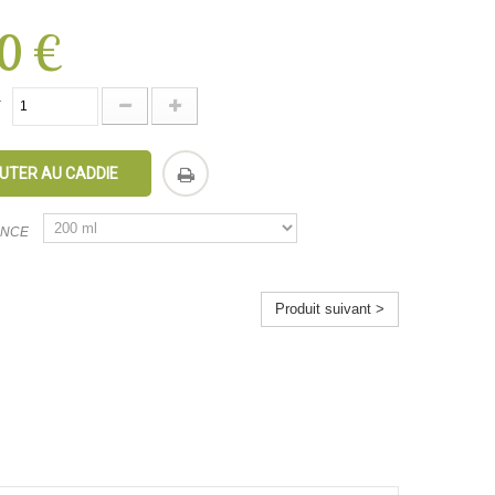
0 €
É
UTER AU CADDIE
ANCE
Produit suivant >