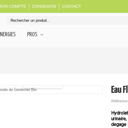
MON COMPTE
CONNEXION
CONTACT
NERGIES
PROS
Vue agrandie
Eau F
Référence
Hydrola
urinaire,
degage l