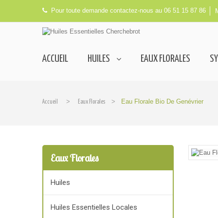
Pour toute demande contactez-nous au 06 51 15 87 86
ACCUEIL
HUILES
EAUX FLORALES
SY
>
>
Eau Florale Bio De Genévrier
Accueil
Eaux Florales
Eaux Florales
Huiles
Huiles Essentielles Locales